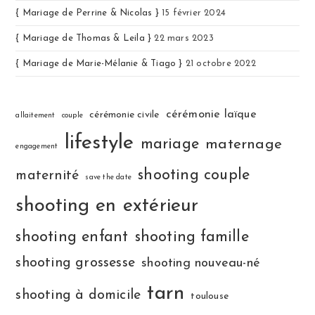
{ Mariage de Perrine & Nicolas }
15 février 2024
{ Mariage de Thomas & Leila }
22 mars 2023
{ Mariage de Marie-Mélanie & Tiago }
21 octobre 2022
cérémonie laïque
cérémonie civile
allaitement
couple
lifestyle
mariage
maternage
engagement
shooting couple
maternité
save the date
shooting en extérieur
shooting enfant
shooting famille
shooting grossesse
shooting nouveau-né
tarn
shooting à domicile
toulouse