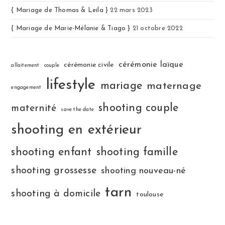
{ Mariage de Thomas & Leila }
22 mars 2023
{ Mariage de Marie-Mélanie & Tiago }
21 octobre 2022
cérémonie laïque
cérémonie civile
allaitement
couple
lifestyle
mariage
maternage
engagement
shooting couple
maternité
save the date
shooting en extérieur
shooting enfant
shooting famille
shooting grossesse
shooting nouveau-né
tarn
shooting à domicile
toulouse